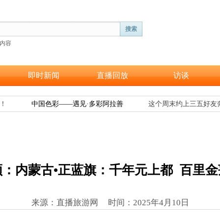
搜索
内容
即时新闻
直播回放
访谈
！
中国色彩——遇见·多彩阿拉善
这个周末约上三五好友奔
频：内蒙古•正蓝旗：千年元上都 百里金
来源：直播旅游网 时间
：
2025年4月10日