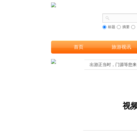
标题
摘要
首页
旅游视讯
，让更多游客欣赏到海南黎族织锦之美
出游正当时，门源等您来
视